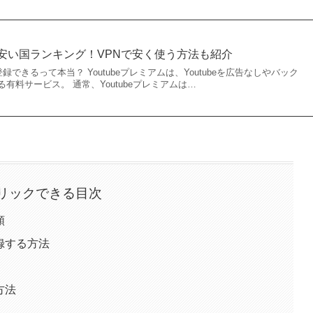
ムの安い国ランキング！VPNで安く使う方法も紹介
登録できるって本当？ Youtubeプレミアムは、Youtubeを広告なしやバック
有料サービス。 通常、Youtubeプレミアムは…
リックできる目次
類
登録する方法
方法