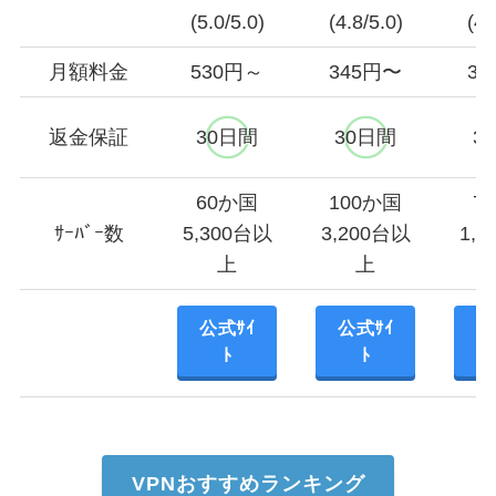
(5.0/5.0)
(4.8/5.0)
(4.
月額料金
530円～
345円〜
3
返金保証
30日間
30日間
3
60か国
100か国
7
ｻｰﾊﾞｰ数
5,300台以
3,200台以
1,
上
上
公式ｻｲ
公式ｻｲ
公
ﾄ
ﾄ
VPNおすすめランキング